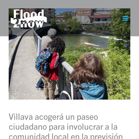
Ir
al
contenido
Villava acogerá un paseo
ciudadano para involucrar a la
comunidad local en la previsión