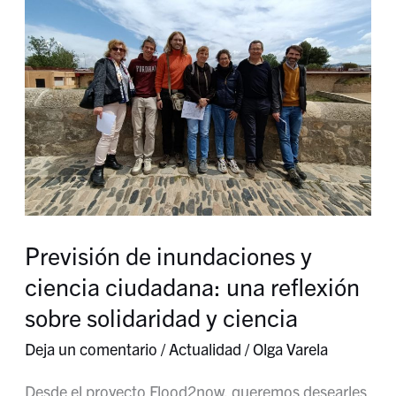
inundaciones
y
ciencia
ciudadana:
una
reflexión
sobre
solidaridad
Previsión de inundaciones y
y
ciencia ciudadana: una reflexión
ciencia
sobre solidaridad y ciencia
Deja un comentario
/
Actualidad
/
Olga Varela
Desde el proyecto Flood2now, queremos desearles