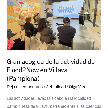
la
actividad
de
Flood2Now
en
Villava
(Pamplona)
Gran acogida de la actividad de
Flood2Now en Villava
(Pamplona)
Deja un comentario
/
Actualidad
/
Olga Varela
Las actividades llevadas a cabo en la localidad
pamplonesa de Villava, perteneciente a las cuencas