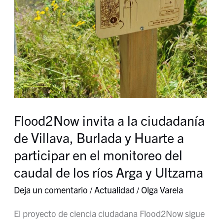
del
caudal
de
los
ríos
Arga
y
Flood2Now invita a la ciudadanía
Ultzama
de Villava, Burlada y Huarte a
participar en el monitoreo del
caudal de los ríos Arga y Ultzama
Deja un comentario
/
Actualidad
/
Olga Varela
El proyecto de ciencia ciudadana Flood2Now sigue